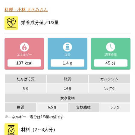
料理：小林 まさみさん
栄養成分値／1/3量
エネルギー
塩分
調理時間
197 kcal
1.4 g
45 分
たんぱく質
脂質
カルシウム
8 g
14 g
53 mg
炭水化物
糖質
6.5 g
食物繊維
5.3 g
※エネルギー・塩分は1/3量の値です
材料（2～3人分）