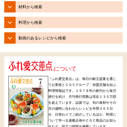
材料から検索
料理から検索
動画のあるレシピから検索
について
『ふれ愛交差点』は、毎日の献立提案を通じ
てお客様とＣＧＣグループ・加盟店舗を結ぶ
料理情報誌です。１９７８年の創刊から毎月
発行を続け、月刊発行部数は現在１３５万部
を超えています。誌面では、旬の食材やその
月の歳時に合わせたレシピを年間３６５日
分、日替わりでご紹介しているほか、料理に
ついて学べる連載企画やＣＧＣ商品のお知ら
せなど、役立つ情報を掲載しています。