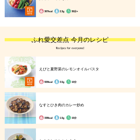
307kcal
2.3g
30分+
ふれ愛交差点 今月のレシピ
えびと夏野菜のレモンオイルパスタ
559kcal
3.5g
10分
なすとひき肉のカレー炒め
338kcal
1.5g
15分