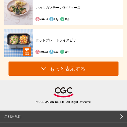
いわしのソテー パセリソース
438kcal
0.9g
20分
ホットプレートライスピザ
493kcal
1.3g
20分
もっと表示する
© CGC JAPAN Co.,Ltd. All Right Reserved.
ご利用規約