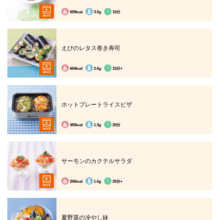
559kcal
3.5g
10分
えびのレタス巻き寿司
664kcal
2.6g
15分+
ホットプレートライスピザ
493kcal
1.3g
20分
サーモンのカクテルサラダ
256kcal
1.6g
25分+
夏野菜の冷やし鉢