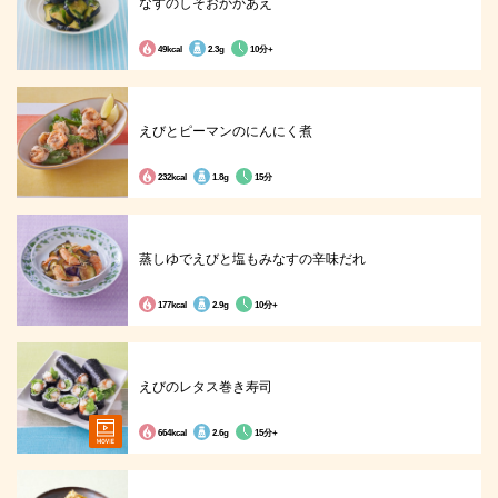
なすのしそおかかあえ
49kcal
2.3g
10分+
えびとピーマンのにんにく煮
232kcal
1.8g
15分
蒸しゆでえびと塩もみなすの辛味だれ
177kcal
2.9g
10分+
えびのレタス巻き寿司
664kcal
2.6g
15分+