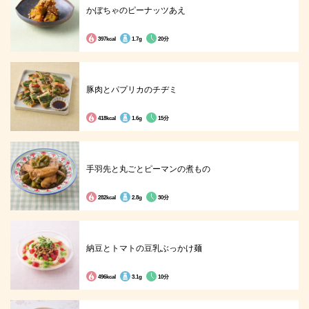
かぼちゃのピーナッツあえ
397kcal
1.7g
20分
豚肉とパプリカのチヂミ
418kcal
1.6g
15分
手羽先と丸ごとピーマンの煮もの
282kcal
2.8g
30分
納豆とトマトの豆乳ぶっかけ麺
496kcal
3.1g
10分