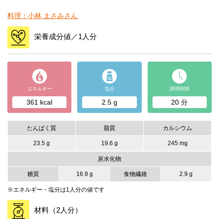
料理：小林 まさみさん
栄養成分値／1人分
エネルギー
塩分
調理時間
361 kcal
2.5 g
20 分
たんぱく質
脂質
カルシウム
23.5 g
19.6 g
245 mg
炭水化物
糖質
16.9 g
食物繊維
2.9 g
※エネルギー・塩分は1人分の値です
材料（2人分）