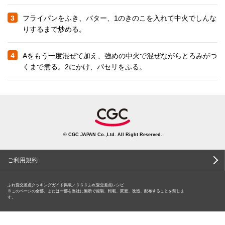
3
フライパンをふき、バター、1のきのこを入れて中火でしんな
りするまで炒める。
4
Aをもう一度混ぜて加え、強めの中火で混ぜながらとろみがつ
くまで煮る。2にかけ、パセリをふる。
© CGC JAPAN Co.,Ltd. All Right Reserved.
ご利用規約
ふれ愛交差点クッキングガイド掲載／ＣＧＣふれ愛交差点レシピ
※このページの全部、または一部を当社に無断で複製、転載、変更、改造、配布することを禁じま
す。