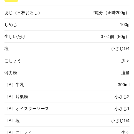
あじ（三枚おろし）
2尾分（正味200g）
しめじ
100g
生しいたけ
3～4個（50g）
塩
小さじ1/4
こしょう
少々
薄力粉
適量
〔A〕牛乳
300ml
〔A〕片栗粉
小さじ2
〔A〕オイスターソース
小さじ1
〔A〕塩
小さじ1/4
〔A〕こしょう
少々