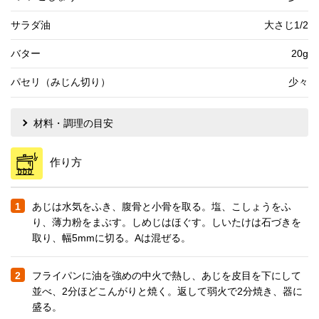
サラダ油
大さじ1/2
バター
20g
パセリ（みじん切り）
少々
材料・調理の目安
作り方
1
あじは水気をふき、腹骨と小骨を取る。塩、こしょうをふ
り、薄力粉をまぶす。しめじはほぐす。しいたけは石づきを
取り、幅5mmに切る。Aは混ぜる。
2
フライパンに油を強めの中火で熱し、あじを皮目を下にして
並べ、2分ほどこんがりと焼く。返して弱火で2分焼き、器に
盛る。