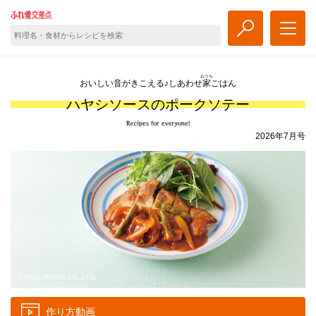
おうち
おいしい音がきこえる♪しあわせ
家
ごはん
ハヤシソースのポークソテー
2026年7月号
© CGC JAPAN CO.,LTD.
作り方動画