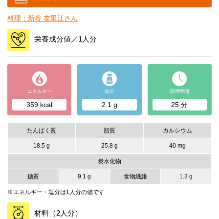
料理：新谷 友里江さん
栄養成分値／1人分
エネルギー
塩分
調理時間
359 kcal
2.1 g
25 分
たんぱく質
脂質
カルシウム
18.5 g
25.8 g
40 mg
炭水化物
糖質
9.1 g
食物繊維
1.3 g
※エネルギー・塩分は1人分の値です
材料（2人分）