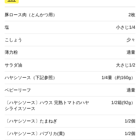
豚ロース肉（とんかつ用）
2枚
塩
小さじ1/4
こしょう
少々
薄力粉
適量
サラダ油
大さじ1/2
ハヤシソース（下記参照）
1/4量（約160g）
ベビーリーフ
適量
〔ハヤシソース〕ハウス 完熟トマトのハヤ
1/2箱(92g）
シライスソース
〔ハヤシソース〕たまねぎ
1/2個
〔ハヤシソース〕パプリカ(黄)
1/2個