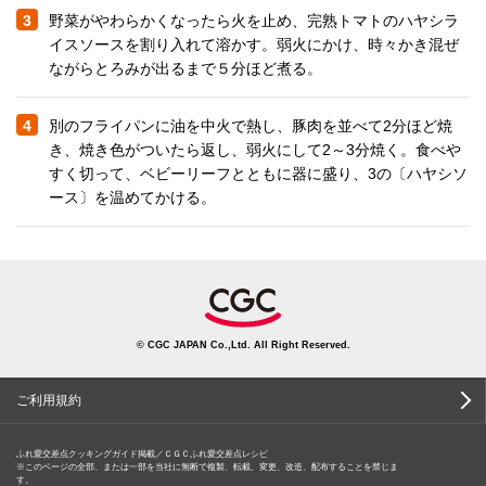
3
野菜がやわらかくなったら火を止め、完熟トマトのハヤシラ
イスソースを割り入れて溶かす。弱火にかけ、時々かき混ぜ
ながらとろみが出るまで５分ほど煮る。
4
別のフライパンに油を中火で熱し、豚肉を並べて2分ほど焼
き、焼き色がついたら返し、弱火にして2～3分焼く。食べや
すく切って、ベビーリーフとともに器に盛り、3の〔ハヤシソ
ース〕を温めてかける。
© CGC JAPAN Co.,Ltd. All Right Reserved.
ご利用規約
ふれ愛交差点クッキングガイド掲載／ＣＧＣふれ愛交差点レシピ
※このページの全部、または一部を当社に無断で複製、転載、変更、改造、配布することを禁じま
す。