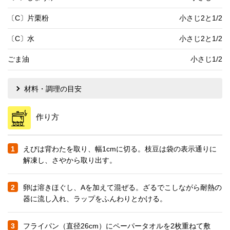
〔C〕片栗粉
小さじ2と1/2
〔C〕水
小さじ2と1/2
ごま油
小さじ1/2
材料・調理の目安
作り方
1
えびは背わたを取り、幅1cmに切る。枝豆は袋の表示通りに
解凍し、さやから取り出す。
2
卵は溶きほぐし、Aを加えて混ぜる。ざるでこしながら耐熱の
器に流し入れ、ラップをふんわりとかける。
3
フライパン（直径26cm）にペーパータオルを2枚重ねて敷