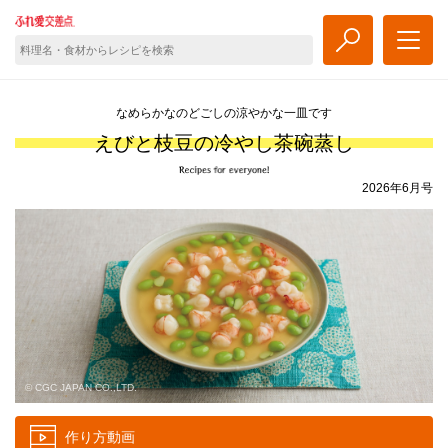
なめらかなのどごしの涼やかな一皿です
えびと枝豆の冷やし茶碗蒸し
2026年6月号
© CGC JAPAN CO.,LTD.
作り方動画