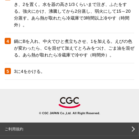
き、2を置く。水を器の高さ1/3くらいまで注ぎ、ふたをす
る。強火にかけ、沸騰してから2分蒸し、弱火にして15～20
分蒸す。あら熱が取れたら冷蔵庫で3時間以上冷やす（時間
外）。
4
鍋にBを入れ、中火でひと煮立ちさせ、1を加える。えびの色
が変わったら、Cを混ぜて加えてとろみをつけ、ごま油を混ぜ
る。あら熱が取れたら冷蔵庫で冷やす（時間外）。
5
3に4をかける。
© CGC JAPAN Co.,Ltd. All Right Reserved.
ご利用規約