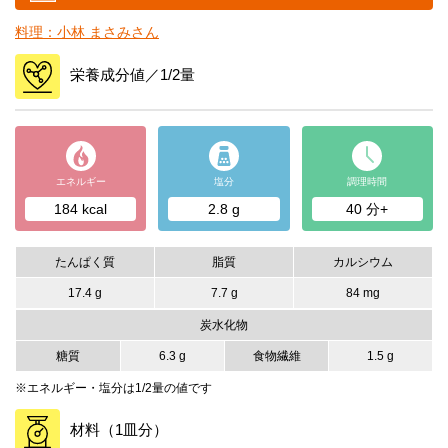
料理：小林 まさみさん
栄養成分値／1/2量
エネルギー
塩分
調理時間
184 kcal
2.8 g
40 分+
たんぱく質
脂質
カルシウム
17.4 g
7.7 g
84 mg
炭水化物
糖質
6.3 g
食物繊維
1.5 g
※エネルギー・塩分は1/2量の値です
材料（1皿分）