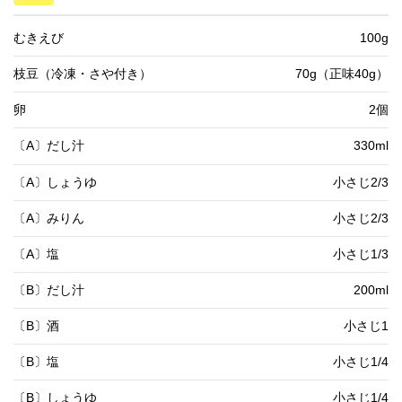
むきえび
100g
枝豆（冷凍・さや付き）
70g（正味40g）
卵
2個
〔A〕だし汁
330ml
〔A〕しょうゆ
小さじ2/3
〔A〕みりん
小さじ2/3
〔A〕塩
小さじ1/3
〔B〕だし汁
200ml
〔B〕酒
小さじ1
〔B〕塩
小さじ1/4
〔B〕しょうゆ
小さじ1/4