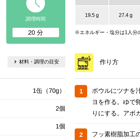
19.5 g
27.4 g
調理時間
20 分
※エネルギー・塩分は1人分
作り方
材料・調理の目安
1缶（70g）
ボウルにツナを
1
ヨを作る。ゆで
2個
りにする。アボ
1個
フッ素樹脂加工の
2