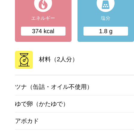
エネルギー
塩分
374 kcal
1.8 g
材料（2人分）
ツナ（缶詰・オイル不使用）
ゆで卵（かたゆで）
アボカド