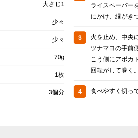
大さじ1
ライスペーパー
にかけ、縁がき
少々
火を止め、中央に
3
少々
ツナマヨの手前
70g
こう側にアボカ
回転がして巻く
1枚
食べやすく切っ
4
3個分