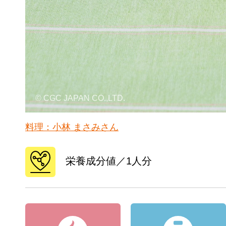
© CGC JAPAN CO.,LTD.
料理：小林 まさみさん
栄養成分値／1人分