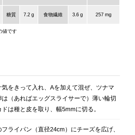
糖質
7.2 g
食物繊維
3.6 g
257 mg
の値です
汁気をきって入れ、Aを加えて混ぜ、ツナマ
卵は（あればエッグスライサーで）薄い輪切
カドは種と皮を取り、幅5mmに切る。
フライパン（直径24cm）にチーズを広げ、