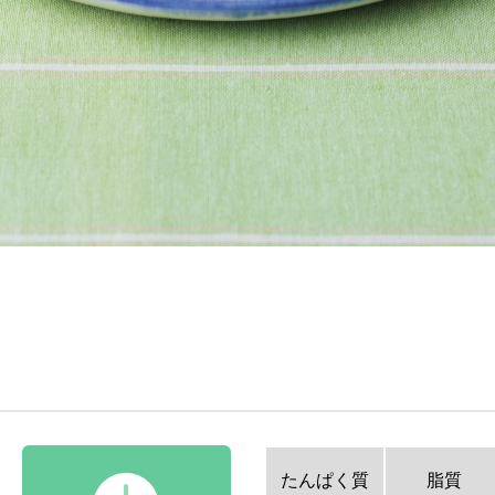
たんぱく質
脂質