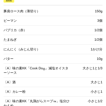
豚肩ロース肉（薄切り）
150g
ピーマン
3個
パプリカ（赤）
1/2個
たまねぎ
1/2個
にんにく（みじん切り）
1かけ分
バター
10g
〔A〕味の素KK「Cook Do
」減塩オイスタ
大さじ1と1/3
®
ーソース
〔A〕酒
大さじ1
〔A〕カレー粉
小さじ1
〔A〕味の素KK「丸鶏がらスープ
」塩分ひ
小さじ1/2
™
かえめ