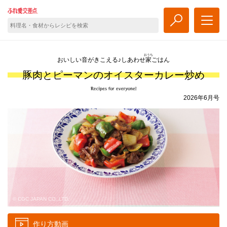
おうち
おいしい音がきこえる♪しあわせ
家
ごはん
豚肉とピーマンのオイスターカレー炒め
2026年6月号
© CGC JAPAN CO.,LTD.
作り方動画