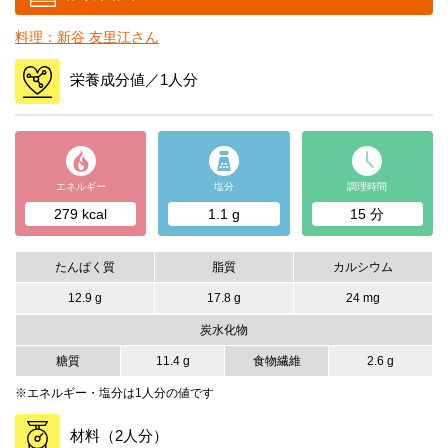
料理：新谷 友里江さん
栄養成分値／1人分
エネルギー
塩分
調理時間
279 kcal
1.1 g
15 分
たんぱく質
脂質
カルシウム
12.9 g
17.8 g
24 mg
炭水化物
糖質
11.4 g
食物繊維
2.6 g
※エネルギー・塩分は1人分の値です
材料（2人分）