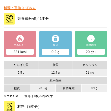
料理：重信 初江さん
栄養成分値／1本分
エネルギー
塩分
調理時間
221 kcal
0.2 g
20 分+
たんぱく質
脂質
カルシウム
2.5 g
12.4 g
51 mg
炭水化物
糖質
23.5 g
食物繊維
0.9 g
※エネルギー・塩分は1本分の値です
材料（9本分）