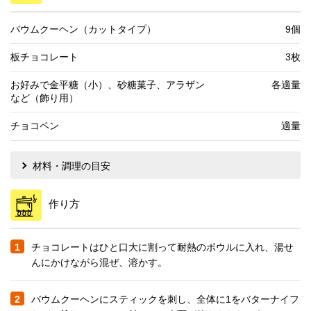
バウムクーヘン（カットタイプ）
9個
板チョコレート
3枚
お好みで金平糖（小）、砂糖菓子、アラザン
各適量
など（飾り用）
チョコペン
適量
材料・調理の目安
作り方
1
チョコレートはひと口大に割って耐熱のボウルに入れ、湯せ
んにかけながら混ぜ、溶かす。
2
バウムクーヘンにスティックを刺し、全体に1をバターナイフ