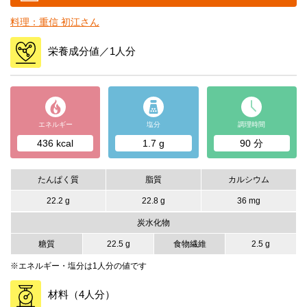
料理：重信 初江さん
栄養成分値／1人分
エネルギー
塩分
調理時間
436 kcal
1.7 g
90 分
たんぱく質
脂質
カルシウム
22.2 g
22.8 g
36 mg
炭水化物
糖質
22.5 g
食物繊維
2.5 g
※エネルギー・塩分は1人分の値です
材料（4人分）