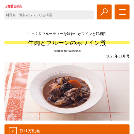
こっくりフルーティーな味わいがワインと好相性
牛肉とプルーンの赤ワイン煮
2025年11月号
© CGC JAPAN CO.,LTD.
作り方動画