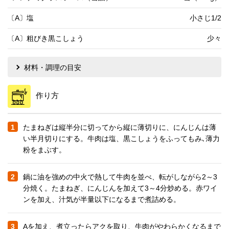
〔A〕塩
小さじ1/2
〔A〕粗びき黒こしょう
少々
材料・調理の目安
作り方
1
たまねぎは縦半分に切ってから縦に薄切りに、にんじんは薄
い半月切りにする。牛肉は塩、黒こしょうをふってもみ､薄力
粉をまぶす。
2
鍋に油を強めの中火で熱して牛肉を並べ、転がしながら2～3
分焼く。たまねぎ、にんじんを加えて3～4分炒める。赤ワイ
ンを加え、汁気が半量以下になるまで煮詰める。
3
Aを加え、煮立ったらアクを取り、牛肉がやわらかくなるまで