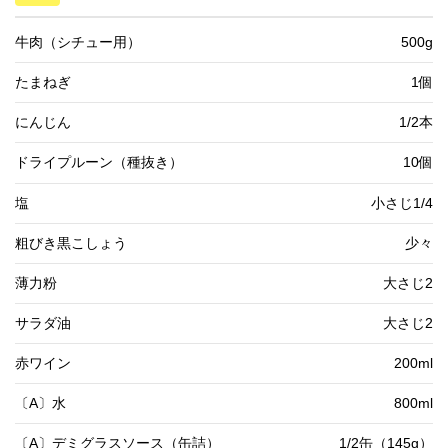
牛肉（シチュー用）
500g
たまねぎ
1個
にんじん
1/2本
ドライプルーン（種抜き）
10個
塩
小さじ1/4
粗びき黒こしょう
少々
薄力粉
大さじ2
サラダ油
大さじ2
赤ワイン
200ml
〔A〕水
800ml
〔A〕デミグラスソース（缶詰）
1/2缶（145g）