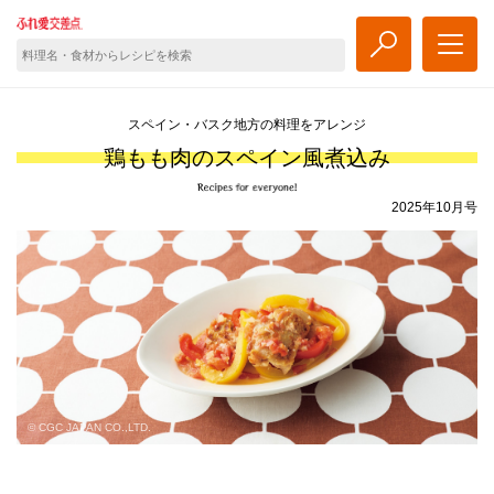
スペイン・バスク地方の料理をアレンジ
鶏もも肉のスペイン風煮込み
2025年10月号
© CGC JAPAN CO.,LTD.