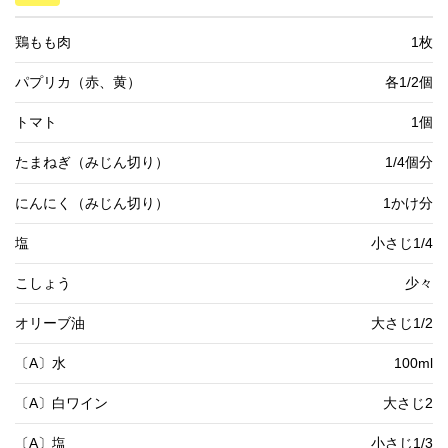
鶏もも肉
1枚
パプリカ（赤、黄）
各1/2個
トマト
1個
たまねぎ（みじん切り）
1/4個分
にんにく（みじん切り）
1かけ分
塩
小さじ1/4
こしょう
少々
オリーブ油
大さじ1/2
〔A〕水
100ml
〔A〕白ワイン
大さじ2
〔A〕塩
小さじ1/3