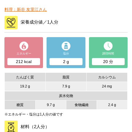
料理：新谷 友里江さん
栄養成分値／1人分
エネルギー
塩分
調理時間
212 kcal
2 g
20 分
たんぱく質
脂質
カルシウム
19.2 g
7.9 g
24 mg
炭水化物
糖質
9.7 g
食物繊維
2.4 g
※エネルギー・塩分は1人分の値です
材料（2人分）