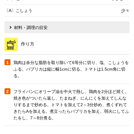
〔A〕こしょう
少々
材料・調理の目安
作り方
1
鶏肉は余分な脂肪を取り除いて6等分に切り、塩、こしょうを
ふる。パプリカは縦に幅1cmに切る。トマトは1.5cm角に切
る。
2
フライパンにオリーブ油を中火で熱し、鶏肉を2分ほど焼く。
焼き色がついたら返し、たまねぎ、にんにくを加えてしんな
りするまで炒める。トマトを加えて2～3分炒め、煮くずれて
きたらAを加える。煮立ったらパプリカを加え、弱火にしてふ
たをし、7～8分煮る。