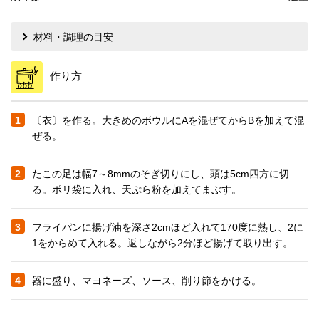
材料・調理の目安
作り方
1
〔衣〕を作る。大きめのボウルにAを混ぜてからBを加えて混
ぜる。
2
たこの足は幅7～8mmのそぎ切りにし、頭は5cm四方に切
る。ポリ袋に入れ、天ぷら粉を加えてまぶす。
3
フライパンに揚げ油を深さ2cmほど入れて170度に熱し、2に
1をからめて入れる。返しながら2分ほど揚げて取り出す。
4
器に盛り、マヨネーズ、ソース、削り節をかける。