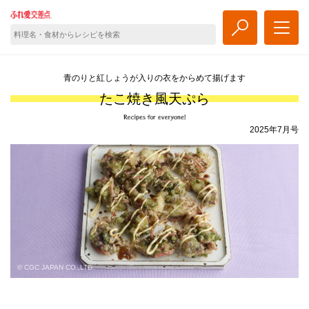
青のりと紅しょうが入りの衣をからめて揚げます
たこ焼き風天ぷら
2025年7月号
© CGC JAPAN CO.,LTD.