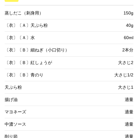
蒸しだこ（刺身用）
150g
〔衣〕〔Ａ〕天ぷら粉
40g
〔衣〕〔Ａ〕水
60ml
〔衣〕〔Ｂ〕細ねぎ（小口切り）
2本分
〔衣〕〔Ｂ〕紅しょうが
大さじ2
〔衣〕〔Ｂ〕青のり
大さじ1/2
天ぷら粉
大さじ1
揚げ油
適量
マヨネーズ
適量
中濃ソース
適量
削り節
適量