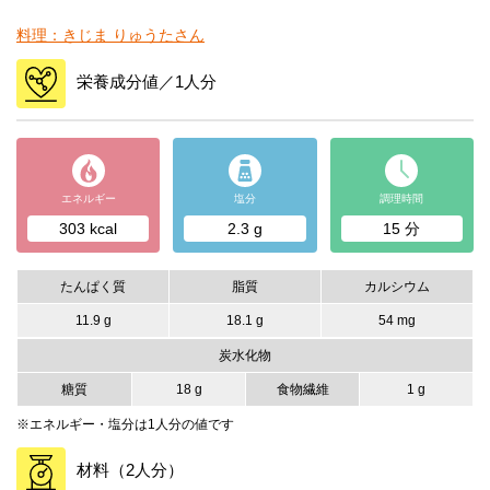
料理：きじま りゅうたさん
栄養成分値／1人分
エネルギー
塩分
調理時間
303 kcal
2.3 g
15 分
たんぱく質
脂質
カルシウム
11.9 g
18.1 g
54 mg
炭水化物
糖質
18 g
食物繊維
1 g
※エネルギー・塩分は1人分の値です
材料（2人分）