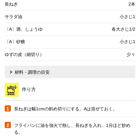
長ねぎ
2本
サラダ油
小さじ1
〔A〕酒、しょうゆ
各大さじ1/2
〔A〕砂糖
小さじ1
ゆずの皮（細切り）
少々
材料・調理の目安
作り方
1
長ねぎは幅1cmの斜め切りにする。Aは混ぜておく。
2
フライパンに油を強火で熱し、長ねぎを入れ、1分ほど炒め
る。