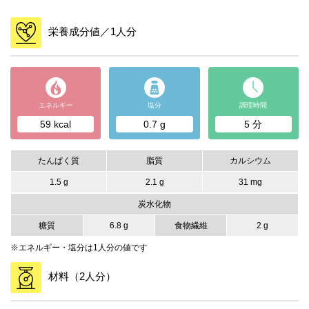
栄養成分値／1人分
エネルギー
塩分
調理時間
59 kcal
0.7 g
5 分
たんぱく質
脂質
カルシウム
1.5 g
2.1 g
31 mg
炭水化物
糖質
6.8 g
食物繊維
2 g
※エネルギー・塩分は1人分の値です
材料（2人分）