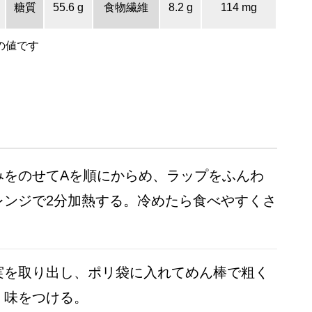
糖質
55.6 g
食物繊維
8.2 g
114 mg
の値です
みをのせてAを順にからめ、ラップをふんわ
レンジで2分加熱する。冷めたら食べやすくさ
実を取り出し、ポリ袋に入れてめん棒で粗く
く味をつける。