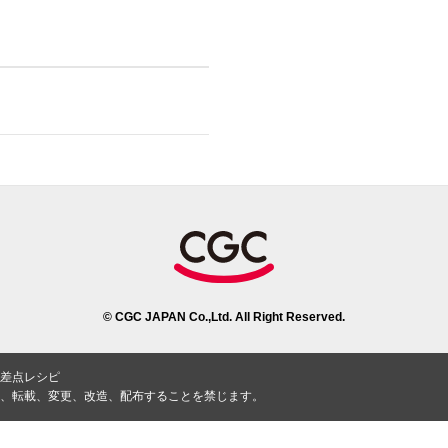
© CGC JAPAN Co.,Ltd. All Right Reserved.
差点レシピ
、転載、変更、改造、配布することを禁じます。