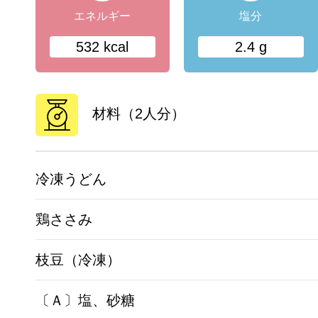
エネルギー
塩分
532 kcal
2.4 g
材料（2人分）
冷凍うどん
鶏ささみ
枝豆（冷凍）
〔Ａ〕塩、砂糖