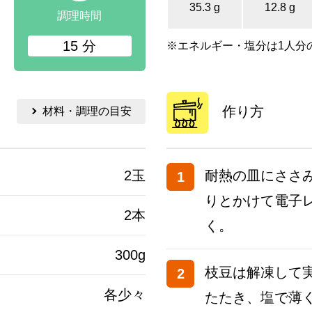
35.3 g
12.8 g
調理時間
15 分
※エネルギー・塩分は1人分
作り方
材料・調理の目安
2玉
耐熱の皿にささ
1
りとかけて電子
2本
く。
300g
枝豆は解凍して
2
各少々
たたき、塩で薄