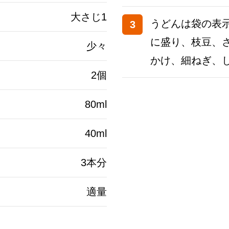
大さじ1
うどんは袋の表
3
に盛り、枝豆、
少々
かけ、細ねぎ、
2個
80ml
40ml
3本分
適量