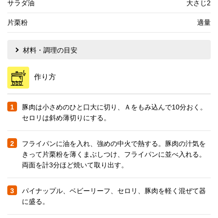
サラダ油
大さじ2
片栗粉
適量
材料・調理の目安
作り方
1
豚肉は小さめのひと口大に切り、Ａをもみ込んで10分おく。
セロリは斜め薄切りにする。
2
フライパンに油を入れ、強めの中火で熱する。豚肉の汁気を
きって片栗粉を薄くまぶしつけ、フライパンに並べ入れる。
両面を計3分ほど焼いて取り出す。
3
パイナップル、ベビーリーフ、セロリ、豚肉を軽く混ぜて器
に盛る。