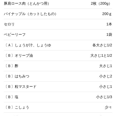
豚肩ロース肉（とんかつ用）
2枚（200g）
パイナップル（カットしたもの）
200ｇ
セロリ
1本
ベビーリーフ
1袋
〔Ａ〕しょうが汁、しょうゆ
各大さじ1/2
〔Ｂ〕オリーブ油
大さじ1と1/2
〔Ｂ〕酢
大さじ1
〔Ｂ〕はちみつ
小さじ2
〔Ｂ〕粒マスタード
小さじ1
〔Ｂ〕塩
小さじ1/3
〔Ｂ〕こしょう
少々