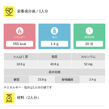
栄養成分値／1人分
エネルギー
塩分
調理時間
555 kcal
1.4 g
20 分
たんぱく質
脂質
カルシウム
18.6 g
40.8 g
52 mg
炭水化物
糖質
23.8 g
食物繊維
2.4 g
※エネルギー・塩分は1人分の値です
材料（2人分）