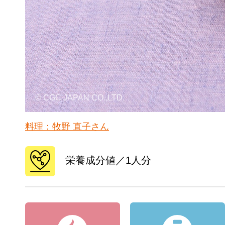
© CGC JAPAN CO.,LTD.
料理：牧野 直子さん
栄養成分値／1人分