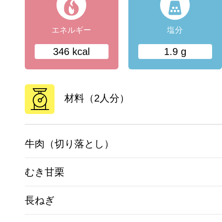
エネルギー
塩分
346 kcal
1.9 g
材料（2人分）
牛肉（切り落とし）
むき甘栗
長ねぎ