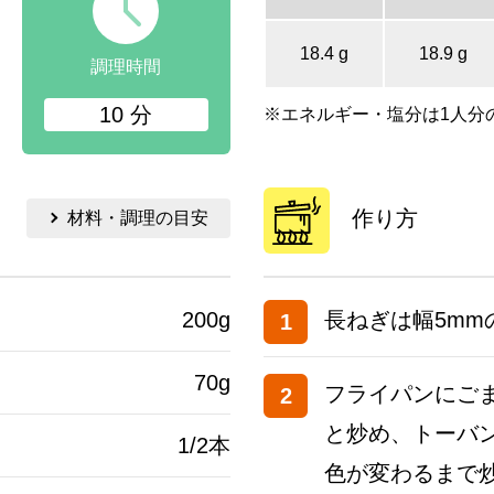
18.4 g
18.9 g
調理時間
10 分
※エネルギー・塩分は1人分
作り方
材料・調理の目安
200g
長ねぎは幅5mm
1
70g
フライパンにご
2
と炒め、トーバ
1/2本
色が変わるまで