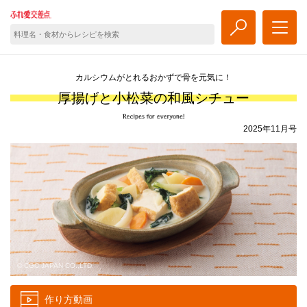
カルシウムがとれるおかずで骨を元気に！
厚揚げと小松菜の和風シチュー
2025年11月号
© CGC JAPAN CO.,LTD.
作り方動画