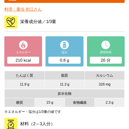
料理：重信 初江さん
栄養成分値／1/3量
エネルギー
塩分
調理時間
210 kcal
0.8 g
20 分
たんぱく質
脂質
カルシウム
11.9 g
11.3 g
326 mg
炭水化物
糖質
15 g
食物繊維
2.3 g
※エネルギー・塩分は1/3量の値です
材料（2～3人分）