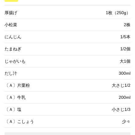
厚揚げ
1枚（250g）
小松菜
2株
にんじん
1/5本
たまねぎ
1/2個
じゃがいも
大1個
だし汁
300ml
〔Ａ〕片栗粉
大さじ1/2
〔Ａ〕牛乳
200ml
〔Ａ〕塩
小さじ1/3
〔Ａ〕こしょう
少々