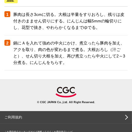
1
豚肉は長さ3cmに切る。大根は半量をすりおろし、残りは皮
付きのまません切りにする。にんじんは幅5mmの輪切りに
し、花型で抜き、やわらかくなるまでゆでる。
2
鍋にＡを入れて強めの中火にかけ、煮立ったら豚肉を加え、
アクを取り、肉の色が変わるまで煮る。大根おろし（汁ご
と）、せん切り大根を加え、再び煮立ったら中火にして2～3
分煮る。にんじんをちらす。
© CGC JAPAN Co.,Ltd. All Right Reserved.
ご利用規約
ふれ愛交差点クッキングガイド掲載／ＣＧＣふれ愛交差点レシピ