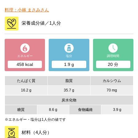
料理：小林 まさみさん
栄養成分値／1人分
エネルギー
塩分
調理時間
458 kcal
1.9 g
20 分
たんぱく質
脂質
カルシウム
16.2 g
35.7 g
70 mg
炭水化物
糖質
8.6 g
食物繊維
3.9 g
※エネルギー・塩分は1人分の値です
材料（4人分）