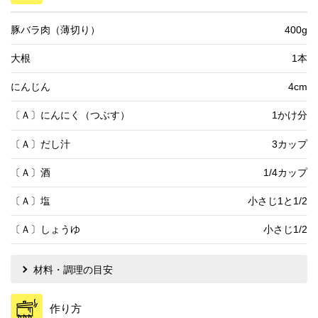
豚バラ肉（薄切り）
400g
大根
1本
にんじん
4cm
〔Ａ〕にんにく（つぶす）
1かけ分
〔Ａ〕だし汁
3カップ
〔Ａ〕酒
1/4カップ
〔Ａ〕塩
小さじ1と1/2
〔Ａ〕しょうゆ
小さじ1/2
材料・調理の目安
作り方