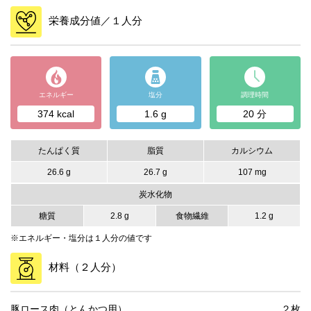
栄養成分値／１人分
エネルギー
塩分
調理時間
374 kcal
1.6 g
20 分
たんぱく質
脂質
カルシウム
26.6 g
26.7 g
107 mg
炭水化物
糖質
2.8 g
食物繊維
1.2 g
※エネルギー・塩分は１人分の値です
材料（２人分）
豚ロース肉（とんかつ用）
２枚