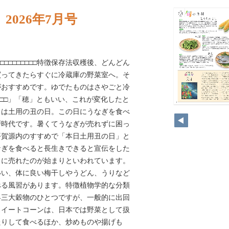
2026年7月号
□□□□□□□□□特徴保存法収穫後、どんどん
買ってきたらすぐに冷蔵庫の野菜室へ。そ
がおすすめです。ゆでたものはさやごと冷
□□□□」「穂」ともいい、これが変化したと
日は土用の丑の日。この日にうなぎを食べ
戸時代です。暑くてうなぎが売れずに困っ
平賀源内のすすめで「本日土用丑の日」と
なぎを食べると長生きできると宣伝をした
うに売れたのが始まりといわれています。
いい、体に良い梅干しやうどん、うりなど
べる風習があります。特徴植物学的な分類
界三大穀物のひとつですが、一般的に出回
スイートコーンは、日本では野菜として扱
たりして食べるほか、炒めものや揚げも