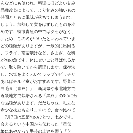
はんなどにも使われ、料理にほどよい甘み
。品種改良によって、より甘みの強いもの
法時間とともに風味が落ちてしまうので、
ましょう。加熱して実をはずしたものを冷
すめです。特徴青魚の中ではクセがなく、
い」ため、この名がついたといわれていま
などの種類がありますが、一般的に出回る
き、フライ、南蛮漬けなど、さまざまな料
夏が旬の魚です。体にぜいごと呼ばれるか
ので、取り除いてから調理します。保存法
いし、水気をよくふいてラップでピッチリ
。あればチルド室がおすすめです。野菜に
「白毛豆（青豆）」、新潟県や東北地方で
近畿地方で栽培される「黒豆」の3つに分
まな品種があります。だだちゃ豆、毛豆な
る希少な枝豆もありますので、食べ比べて
 7月7日は五節句のひとつ、七夕です。
出会えるという中国から伝わった「星伝
織姫にあやかって手芸の上達を願う「乞」