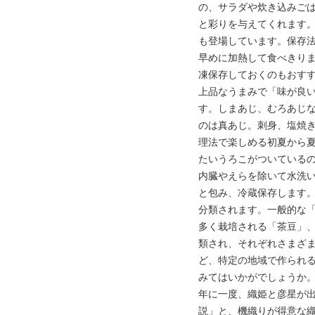
の、サラダや炊き込みご
と彩りを与えてくれます
も登場しています。保存
早めに加熱して食べきり
凍保存しておくのもおす
上品なうまみで「味が良
す。しまあじ、むろあじ
のは真あじ。刺身、塩焼
理法で楽しめる初夏から
たいうろこがついている
内臓やえらを除いて水洗
と包み、冷蔵保存します
分類されます。一般的な
多く栽培される「茶豆」、
類され、それぞれさまざ
ど、特定の地域で作られ
みてはいかがでしょうか。
年に一度、織姫と彦星が
説」と、機織りが得意な