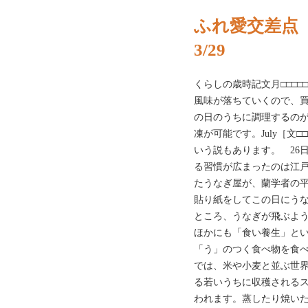
ふれ愛交差点 
3/29
くらしの歳時記文月□□□□□
風味が落ちていくので、
の日のうちに調理するの
凍が可能です。July［文
いう説もあります。 26
る習慣が広まったのは江
たうなぎ屋が、蘭学者の
貼り紙をしてこの日にう
ところ、うなぎが飛ぶよ
ほかにも「食い養生」と
「う」のつく食べ物を食
では、米や小麦と並ぶ世
る若いうちに収穫される
われます。蒸したり焼い