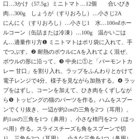
口…3かけ（57.5g）ミニトマト…12個 合いびき
肉…300g しょうが（すりおろし）…小さじ2A
にんにく（すりおろし）…小さじ1 水…100㎖ホー
ルコーン（缶詰または冷凍）…100g 温かいごは
ん…適量作り方❶ ミニトマトはポリ袋に入れて、手
でつぶす。❷ 耐熱のボウルにAを入れてよく混ぜ、
ボウルの形に沿って、❸ 中央に①と「バーモントカ
レー 甘口」を割り入れ、ラップをふんわりとかけて
電子レンジで4分、様子を見ながら加熱する。❹ ラッ
プをはずし、コーンを加えて、ひき肉をくずしなが
ら❺ トッピングの猫のパーツを作る。ハムをスプー
ンでくり抜き、一辺が約2㎝の三角を2つ（耳用）、
約1㎝の三角を1つ（鼻用）、小さな楕円を2つ（ほっ
ぺ用）作る。スライスチーズも角をスプーンで切
り、三角を2つ（耳用）、小さな三角を1つ（鼻用）