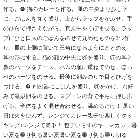
作る。❻ 猫のカレーを作る。皿の中央より少し下
に、ごはんを丸く盛り、上からラップをかぶせ、手
のひらで押さえながら、真ん中をくぼませる。ラッ
プにひと口大のごはんをのせて丸めたものを2つ作
り、皿の上側に置いて三角になるようにととのえ、
耳の形にする。猫の顔の中央に④を盛り、⑤の耳と
鼻のパーツをチーズ、ハムの順に重ねてのせ、ほっ
ぺのパーツをのせる。最後に刻みのりで目とひげを
つける。❼ 別の器にごはんを盛り、④をかけ、お好
みで温泉卵をのせる。スプーンの背で平らに押し広
げる。全体をよく混ぜ合わせる。温めるだけ！ 暑い
日は火を使わず、レンジでカレー親子で楽しくクッ
キング♪レンジで簡単！ 包丁いらずのキーマカレー暑
い夏を乗り切る暑い夏暑い夏を乗り切る乗り切る