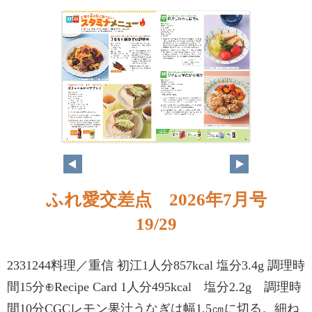
ふれ愛交差点 2026年7月号
19/29
2331244料理／重信 初江1人分857kcal 塩分3.4g 調理時
間15分⊕Recipe Card 1人分495kcal 塩分2.2g 調理時
間10分CGCレモン果汁うなぎは幅1.5㎝に切る。細ね