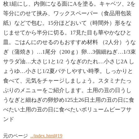
枚1組にし、内側になる面にAを塗る。キャベツ、2を
等分にのせて挟み、ワックスペーパー（食品用包装
紙）などで包む。15分ほどおいて（時間外）形をな
じませてから半分に切る。17見た目も華やかなひと
皿。ごはんにのせるのもおすすめ材料 （2人分）うな
ぎ（蒲焼き）…1尾分（200ｇ）卵…3個細ねぎ…1/3束
サラダ油…大さじ1と1/2 うなぎのたれ…小さじ2A し
ょうゆ…小さじ1/2夏バテしやすい時季。しっかりと
食べて、元気をチャージしましょう。スタミナたっ
ぷりのメニューをご紹介します。土用の丑の日うし
うなぎと細ねぎの卵炒め125土26日土用の丑の日に食
べたい土用の丑の日に食べたいボリュームビーフサ
ンド
元のページ
../index.html#19