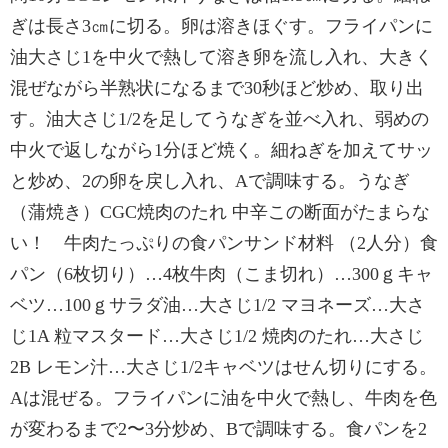
ぎは長さ3㎝に切る。卵は溶きほぐす。フライパンに
油大さじ1を中火で熱して溶き卵を流し入れ、大きく
混ぜながら半熟状になるまで30秒ほど炒め、取り出
す。油大さじ1/2を足してうなぎを並べ入れ、弱めの
中火で返しながら1分ほど焼く。細ねぎを加えてサッ
と炒め、2の卵を戻し入れ、Aで調味する。うなぎ
（蒲焼き）CGC焼肉のたれ 中辛この断面がたまらな
い！ 牛肉たっぷりの食パンサンド材料 （2人分）食
パン（6枚切り）…4枚牛肉（こま切れ）…300ｇキャ
ベツ…100ｇサラダ油…大さじ1/2 マヨネーズ…大さ
じ1A 粒マスタード…大さじ1/2 焼肉のたれ…大さじ
2B レモン汁…大さじ1/2キャベツはせん切りにする。
Aは混ぜる。フライパンに油を中火で熱し、牛肉を色
が変わるまで2〜3分炒め、Bで調味する。食パンを2