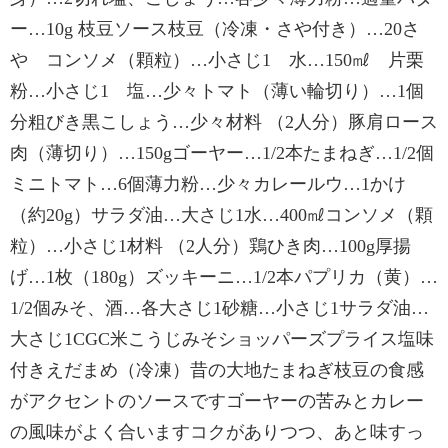
ー…10g 枝豆ソース枝豆（冷凍・さや付き）…20さ
や コンソメ（顆粒）…小さじ1 水…150㎖ 片栗
粉…小さじ1 塩…少々トマト（薄い輪切り）…1個
分粗びき黒こしょう…少々材料 （2人分）豚肩ロース
肉（薄切り）…150gゴーヤー…1/2本たまねぎ…1/2個
ミニトマト…6個薄力粉…少々カレールウ…1かけ
（約20g）サラダ油…大さじ1水…400㎖コンソメ（顆
粒）…小さじ1材料 （2人分）鶏ひき肉…100g厚揚
げ…1枚（180g）ズッキーニ…1/2本パプリカ（黄）…
1/2個みそ、酒…各大さじ1砂糖…小さじ1サラダ油…
大さじ1CGC米こうじみそショッパーズプライス塩味
付きえだまめ（冷凍）昔の大地たまねぎ枝豆の食感
がアクセントのソースですゴーヤーの苦みとカレー
の風味がよく合いますコクがありつつ、あと味すっ