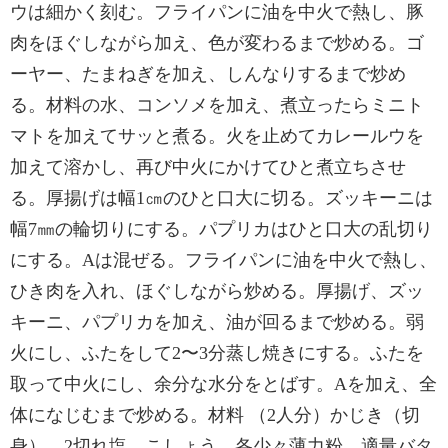
ウは細かく刻む。フライパンに油を中火で熱し、豚
肉をほぐしながら加え、色が変わるまで炒める。ゴ
ーヤー、たまねぎを加え、しんなりするまで炒め
る。材料の水、コンソメを加え、煮立ったらミニト
マトを加えてサッと煮る。火を止めてカレールウを
加えて溶かし、再び中火にかけてひと煮立ちさせ
る。厚揚げは幅1㎝のひと口大に切る。ズッキーニは
幅7㎜の輪切りにする。パプリカはひと口大の乱切り
にする。Aは混ぜる。フライパンに油を中火で熱し、
ひき肉を入れ、ほぐしながら炒める。厚揚げ、ズッ
キーニ、パプリカを加え、油が回るまで炒める。弱
火にし、ふたをして2〜3分蒸し焼きにする。ふたを
取って中火にし、余分な水分をとばす。Aを加え、全
体になじむまで炒める。材料 （2人分）かじき（切
身）…2切れ塩、こしょう…各少々薄力粉…適量バタ